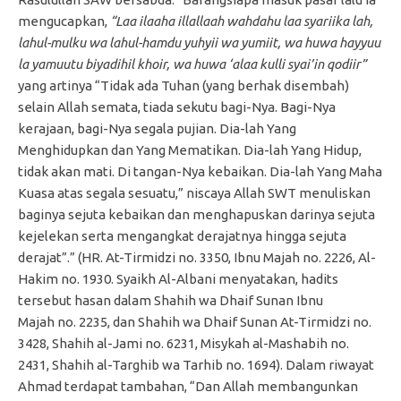
mengucapkan,
“Laa ilaaha illallaah wahdahu laa syariika lah,
lahul-mulku wa lahul-hamdu yuhyii wa yumiit, wa huwa hayyuu
la yamuutu biyadihil khoir, wa huwa ‘alaa kulli syai’in qodiir”
yang artinya “Tidak ada Tuhan (yang berhak disembah)
selain Allah semata, tiada sekutu bagi-Nya. Bagi-Nya
kerajaan, bagi-Nya segala pujian. Dia-lah Yang
Menghidupkan dan Yang Mematikan. Dia-lah Yang Hidup,
tidak akan mati. Di tangan-Nya kebaikan. Dia-lah Yang Maha
Kuasa atas segala sesuatu,” niscaya Allah SWT menuliskan
baginya sejuta kebaikan dan menghapuskan darinya sejuta
kejelekan serta mengangkat derajatnya hingga sejuta
derajat”.” (HR. At-Tirmidzi no. 3350, Ibnu Majah no. 2226, Al-
Hakim no. 1930. Syaikh Al-Albani menyatakan, hadits
tersebut hasan dalam Shahih wa Dhaif Sunan Ibnu
Majah no. 2235, dan Shahih wa Dhaif Sunan At-Tirmidzi no.
3428, Shahih al-Jami no. 6231, Misykah al-Mashabih no.
2431, Shahih al-Targhib wa Tarhib no. 1694). Dalam riwayat
Ahmad terdapat tambahan, “Dan Allah membangunkan