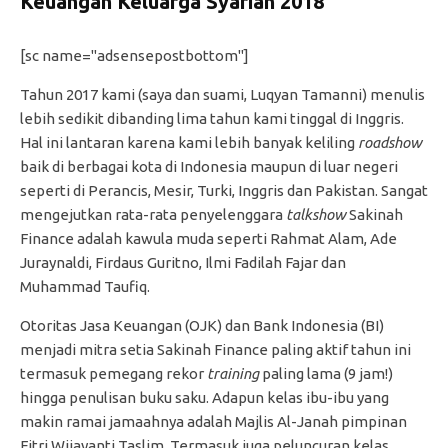
Keuangan Keluarga Syariah 2018
[sc name="adsensepostbottom"]
Tahun 2017 kami (saya dan suami, Luqyan Tamanni) menulis
lebih sedikit dibanding lima tahun kami tinggal di Inggris.
Hal ini lantaran karena kami lebih banyak keliling
roadshow
baik di berbagai kota di Indonesia maupun di luar negeri
seperti di Perancis, Mesir, Turki, Inggris dan Pakistan. Sangat
mengejutkan rata-rata penyelenggara
talkshow
Sakinah
Finance adalah kawula muda seperti Rahmat Alam, Ade
Juraynaldi, Firdaus Guritno, Ilmi Fadilah Fajar dan
Muhammad Taufiq.
Otoritas Jasa Keuangan (OJK) dan Bank Indonesia (BI)
menjadi mitra setia Sakinah Finance paling aktif tahun ini
termasuk pemegang rekor
training
paling lama (9 jam!)
hingga penulisan buku saku. Adapun kelas ibu-ibu yang
makin ramai jamaahnya adalah Majlis Al-Janah pimpinan
Fitri Wijayanti Taslim. Termasuk juga peluncuran kelas