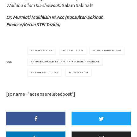
Wallahu a’lam bis-shawaab.
Salam Sakinah!
Dr. Murniati Mukhlisin M.Acc (Konsultan Sakinah
Finance/Ketua STEI Tazkia)
AKAD SYARIAH
DUNIA ISLAM
GAYA HIDUP ISLAMI
PERENCANAAN KEUANGAN KELUARGA SYARIAH
TAGS
REVOLUSI DIGITAL
SDM SYARIAH
[sc name="adsenserelatedpost"]