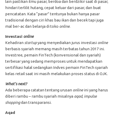
lain pastikan ilmu pasar, berdoa dan berdzikir saat di pasar,
hindari terlilit hutang, cepat keluar dari pasar, dan buat
pencatatan. Kata “pasar” tentunya bukan hanya pasar
tradisional dengan ciri khas bau ikan dan becek tapi juga
mal ber-ac dan belanja di toko
online
.
Investasi
online
Kehadiran
startup
yang menyediakan jurus investasi
online
berbasis syariah memang masih terbatas tahun 2017 ini.
Investree, pemain FinTech (konvensional dan syariah)
terbesar yang sedang memproses untuk mendapatkan
sertifikasi halal sedangkan Indves pemain FinTech syariah
kelas retail saat ini masih melakukan proses status di OJK.
What’s next?
Ada beberapa catatan tentang urusan
online
ini yang harus
diberi rambu – rambu syariah misalnya
aqad
,
impulse
shopping
dan transparansi.
Aqad