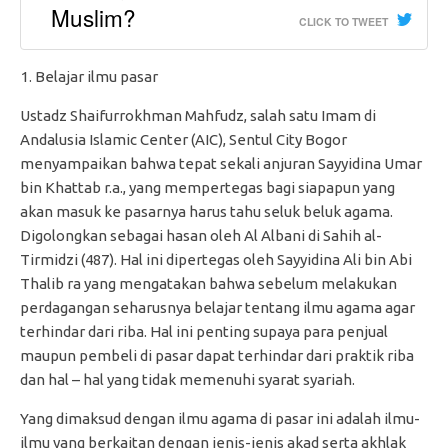
Muslim?
CLICK TO TWEET
Belajar ilmu pasar
Ustadz Shaifurrokhman Mahfudz, salah satu Imam di
Andalusia Islamic Center (AIC), Sentul City Bogor
menyampaikan bahwa tepat sekali anjuran Sayyidina Umar
bin Khattab r.a., yang mempertegas bagi siapapun yang
akan masuk ke pasarnya harus tahu seluk beluk agama.
Digolongkan sebagai hasan oleh Al Albani di Sahih al-
Tirmidzi (487). Hal ini dipertegas oleh Sayyidina Ali bin Abi
Thalib ra yang mengatakan bahwa sebelum melakukan
perdagangan seharusnya belajar tentang ilmu agama agar
terhindar dari riba. Hal ini penting supaya para penjual
maupun pembeli di pasar dapat terhindar dari praktik riba
dan hal – hal yang tidak memenuhi syarat syariah.
Yang dimaksud dengan ilmu agama di pasar ini adalah ilmu-
ilmu yang berkaitan dengan jenis-jenis akad serta akhlak