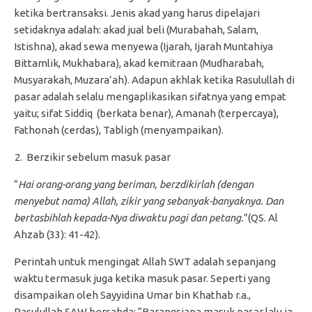
ketika bertransaksi. Jenis akad yang harus dipelajari
setidaknya adalah: akad jual beli (Murabahah, Salam,
Istishna), akad sewa menyewa (Ijarah, Ijarah Muntahiya
Bittamlik, Mukhabara), akad kemitraan (Mudharabah,
Musyarakah, Muzara’ah). Adapun akhlak ketika Rasulullah di
pasar adalah selalu mengaplikasikan sifatnya yang empat
yaitu; sifat Siddiq (berkata benar), Amanah (terpercaya),
Fathonah (cerdas), Tabligh (menyampaikan).
Berzikir sebelum masuk pasar
“
Hai orang-orang yang beriman, berzdikirlah (dengan
menyebut nama) Allah, zikir yang sebanyak-banyaknya. Dan
bertasbihlah kepada-Nya diwaktu pagi dan petang.
”(QS. Al
Ahzab (33): 41-42).
Perintah untuk mengingat Allah SWT adalah sepanjang
waktu termasuk juga ketika masuk pasar. Seperti yang
disampaikan oleh Sayyidina Umar bin Khathab r.a.,
Rasulullah SAW bersabda: “Barangsiapa masuk pasar lalu ia