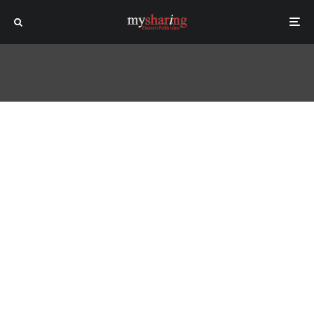
[sc name="adsenseleaderboard"]