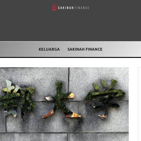
[sc name="adsenseleaderboard"]
KELUARGA
SAKINAH FINANCE