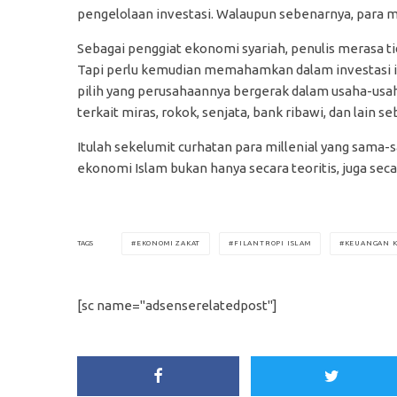
pengelolaan investasi. Walaupun sebenarnya, para mi
Sebagai penggiat ekonomi syariah, penulis merasa t
Tapi perlu kemudian memahamkan dalam investasi itu
pilih yang perusahaannya bergerak dalam usaha-usaha 
terkait miras, rokok, senjata, bank ribawi, dan lain se
Itulah sekelumit curhatan para millenial yang sama
ekonomi Islam bukan hanya secara teoritis, juga seca
EKONOMI ZAKAT
FILANTROPI ISLAM
KEUANGAN 
TAGS
[sc name="adsenserelatedpost"]