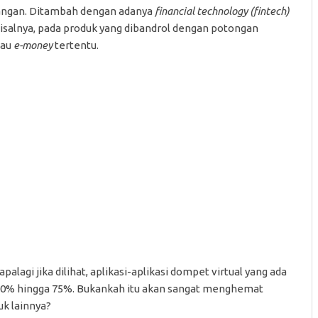
euangan. Ditambah dengan adanya
financial technology (fintech
)
alnya, pada produk yang dibandrol dengan potongan
tau
e-money
tertentu.
alagi jika dilihat, aplikasi-aplikasi dompet virtual yang ada
10% hingga 75%. Bukankah itu akan sangat menghemat
k lainnya?