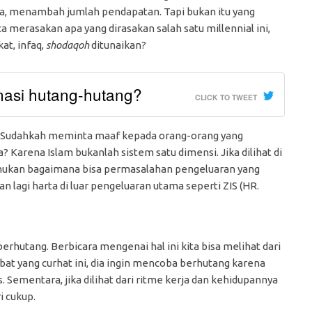
a, menambah jumlah pendapatan. Tapi bukan itu yang
 merasakan apa yang dirasakan salah satu millennial ini,
at, infaq,
shodaqoh
ditunaikan?
nasi hutang-hutang?
CLICK TO TWEET
? Sudahkah meminta maaf kepada orang-orang yang
 Karena Islam bukanlah sistem satu dimensi. Jika dilihat di
temukan bagaimana bisa permasalahan pengeluaran yang
n lagi harta di luar pengeluaran utama seperti ZIS (HR.
rhutang. Berbicara mengenai hal ini kita bisa melihat dari
bat yang curhat ini, dia ingin mencoba berhutang karena
 Sementara, jika dilihat dari ritme kerja dan kehidupannya
i cukup.