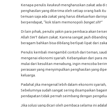
Kenapa penulis
keukeuh
mengharuskan zakat ada di 
penghasilan yang diterima oleh setiap orang baik itu 
temuan saja ada zakat yang harus dikeluarkan darin
berpendapat, “kok Islam memonopoli
banget
sih
?”
Di lain pihak, penulis yakin para pembaca akan ter
Allah SWT dalam zakat. Karena sangat jauh dibandin
beragam bahkan bisa dibilang berlipat-lipat dari zaka
Penulis kembali mengambil contoh dari teman, saudar
mengenai ekonomi syariah. Kebanyakan dari para
mu
mulai dari kesulitan menabung, ingin mencoba berinv
perasaan yang menyimpulkan penghasilan yang dipero
keluarga.
Padahal jika mengenal lebih dalam ekonomi syariah,
Sebelumnya sudah sangat sering disampaikan bagaima
pendapatan tidak pernah seimbang dengan pengelua
Jika solusi yang dicari oleh pembaca selama ini ada