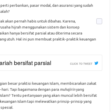
seperti perbankan, pasar modal, dan asuransi yang sudah
salah?
dak akan pernah habis untuk dibahas. Karena,
berusaha hijrah menggunakan sistem dan konsep
ikan hanya bersifat parsial atau diterima secara
ang utuh. Hal ini pun membuat praktik-praktik keuangan
riah bersifat parsial
CLICK TO TWEET
agian besar praktisi keuangan Islam, membicarakan zakat
-hari. Tapi bagaimana dengan para
muhajirin
yang
slam? Tentu pertanyaan yang akan muncul lebih bersifat
k keuangan Islam tapi melewatkan prinsip-prinsip yang
spesial.