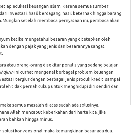
setiap edukasi keuangan Islam. Karena semua sumber
dari investasi, hasil berdagang, hasil beternak hingga barang
ya. Mungkin setelah membaca pernyataan ini, pembaca akan
senyum ketika mengetahui besaran yang ditetapkan oleh
gkan dengan pajak yang jenis dan besarannya sangat
t.
a atau orang-orang disekitar penulis yang sedang belajar
hajirin
ini curhat mengenai berbagai problem keuangan
estasi, tergiur dengan berbagai jenis produk kredit sampai
leh tidak pernah cukup untuk menghidupi diri sendiri dan
 maka semua masalah di atas sudah ada solusinya.
na Allah mencabut keberkahan dari harta kita, jika
ran bahkan hingga minus.
lah solusi konvensional maka kemungkinan besar ada dua.