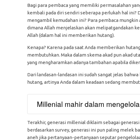
Bagi para pembaca yang memiliki permasalahan yang 
kembali pada diri sendiri seberapa perlukah hal ini?
mengambil kemudahan ini? Para pembaca mungkin aka
dimana Allah menjelaskan akan melipatgandakan ke
Allah (dalam hal ini memberikan hutang).
Kenapa? Karena pada saat Anda memberikan hutang i
membutuhkan. Maka dalam skema akad pun akad uta
yang mengharamkan adanya tambahan apabila dikemba
Dari landasan-landasan ini sudah sangat jelas ba
hutang, artinya Anda dalam keadaan sedang membut
Millenial mahir dalam mengelol
Terakhir, generasi millenial diklaim sebagai generas
berdasarkan survey, generasi ini pun paling melek 
aneh jika pertanyaan-pertanyaan seputar pengelolaa