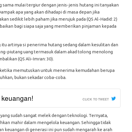
sama mulai tergiur dengan jenis-jenis hutang ini tanyakan
 Dampak apa yang akan dihadapi di masa depan jika
n sedikit lebih paham jika merujuk pada (QS Al-Hadid: 2)
baikan bagi siapa saja yang memberikan pinjaman kepada
tu artinya si penerima hutang sedang dalam kesulitan dan
ng-piutang uang termasuk dalam akad tolong menolong
likan (QS Ali-Imran: 30).
hwa ketika memutuskan untuk menerima kemudahan berupa
uhkan, bukan sekadar coba-coba.
a keuangan!
CLICK TO TWEET
i yang sudah sangat melek dengan teknologi. Ternyata,
bahkan mahir dalam mengelola keuangan. Sehingga tidak
n keuangan di generasi ini pun sudah mengarah ke arah