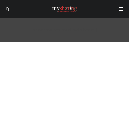
[sc name="adsenseleaderboard"]