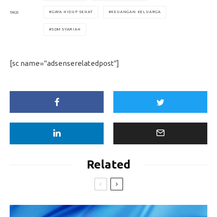
GAYA HIDUP SEHAT
KEUANGAN KELUARGA
TAGS
SDM SYARIAH
[sc name="adsenserelatedpost"]
Related