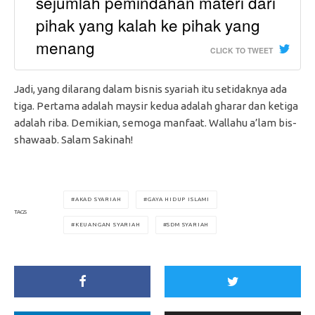
sejumlah pemindahan materi dari
pihak yang kalah ke pihak yang
menang
CLICK TO TWEET
Jadi, yang dilarang dalam bisnis syariah itu setidaknya ada
tiga. Pertama adalah maysir kedua adalah gharar dan ketiga
adalah riba. Demikian, semoga manfaat. Wallahu a’lam bis-
shawaab. Salam Sakinah!
AKAD SYARIAH
GAYA HIDUP ISLAMI
TAGS
KEUANGAN SYARIAH
SDM SYARIAH