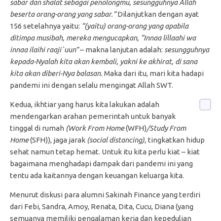
sabar dan shalat sebagai penolongmu, sesungguhnya Allah
beserta orang-orang yang sabar.”
Dilanjutkan dengan ayat
156 setelahnya yaitu:
“(yaitu) orang-orang yang apabila
ditimpa musibah, mereka mengucapkan, “Innaa lillaahi wa
innaa ilaihi raaji`uun”
– makna lanjutan adalah:
sesungguhnya
kepada-Nyalah kita akan kembali, yakni ke akhirat, di sana
kita akan diberi-Nya balasan.
Maka dari itu, mari kita hadapi
pandemi ini dengan selalu mengingat Allah SWT.
Kedua, ikhtiar yang harus kita lakukan adalah
mendengarkan arahan pemerintah untuk banyak
tinggal di rumah
(Work From Home
(WFH)
/Study From
Home
(SFH)), jaga jarak
(social distancing),
tingkatkan hidup
sehat namun tetap hemat. Untuk itu kita perlu kiat – kiat
bagaimana menghadapi dampak dari pandemi ini yang
tentu ada kaitannya dengan keuangan keluarga kita.
Menurut diskusi para alumni Sakinah Finance yang terdiri
dari Febi, Sandra, Amoy, Renata, Dita, Cucu, Diana (yang
semuanya memiliki pengalaman kerja dan kepedulian