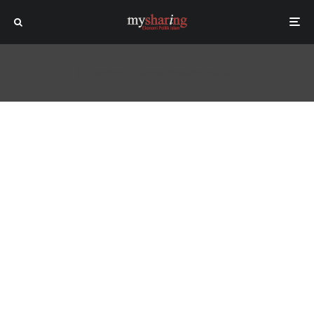
[sc name="adsenseleaderboard"]