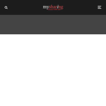
[sc name="adsenseleaderboard"]