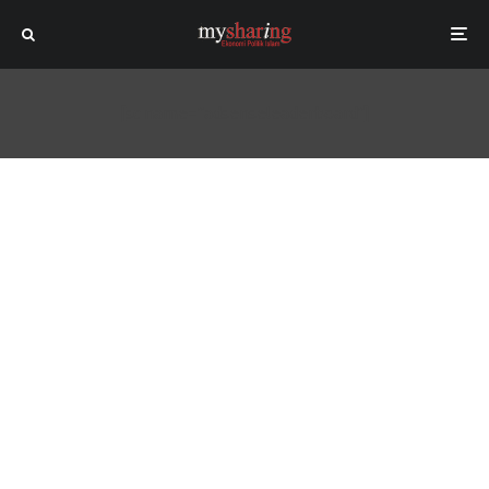
[sc name="adsenseleaderboard"]