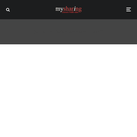
[sc name="adsenseleaderboard"]