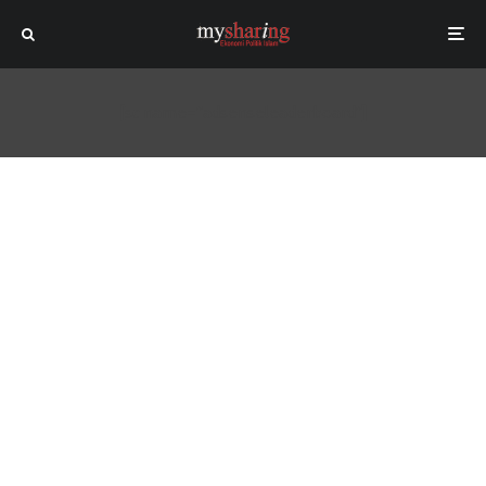
[sc name="adsenseleaderboard"]