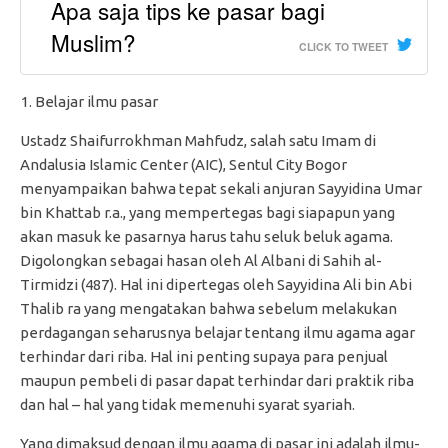
Apa saja tips ke pasar bagi
Muslim?
CLICK TO TWEET
Belajar ilmu pasar
Ustadz Shaifurrokhman Mahfudz, salah satu Imam di
Andalusia Islamic Center (AIC), Sentul City Bogor
menyampaikan bahwa tepat sekali anjuran Sayyidina Umar
bin Khattab r.a., yang mempertegas bagi siapapun yang
akan masuk ke pasarnya harus tahu seluk beluk agama.
Digolongkan sebagai hasan oleh Al Albani di Sahih al-
Tirmidzi (487). Hal ini dipertegas oleh Sayyidina Ali bin Abi
Thalib ra yang mengatakan bahwa sebelum melakukan
perdagangan seharusnya belajar tentang ilmu agama agar
terhindar dari riba. Hal ini penting supaya para penjual
maupun pembeli di pasar dapat terhindar dari praktik riba
dan hal – hal yang tidak memenuhi syarat syariah.
Yang dimaksud dengan ilmu agama di pasar ini adalah ilmu-