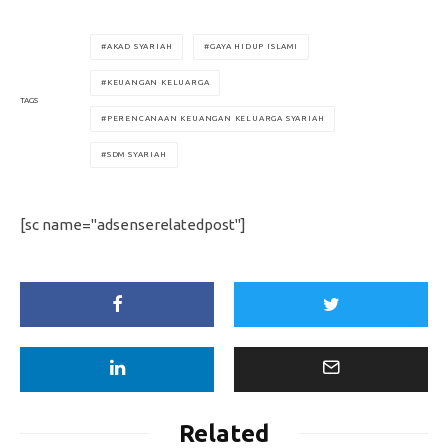
AKAD SYARIAH
GAYA HIDUP ISLAMI
KEUANGAN KELUARGA
TAGS
PERENCANAAN KEUANGAN KELUARGA SYARIAH
SDM SYARIAH
[sc name="adsenserelatedpost"]
Related