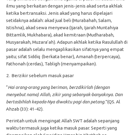
ilmu yang berkaitan dengan jenis-jenis akad serta akhlak
ketika bertransaksi. Jenis akad yang harus dipelajari
setidaknya adalah: akad jual beli (Murabahah, Salam,
Istishna), akad sewa menyewa (Ijarah, Ijarah Muntahiya
Bittamlik, Mukhabara), akad kemitraan (Mudharabah,
Musyarakah, Muzara’ah). Adapun akhlak ketika Rasulullah di
pasar adalah selalu mengaplikasikan sifatnya yang empat
yaitu; sifat Siddiq (berkata benar), Amanah (terpercaya),
Fathonah (cerdas), Tabligh (menyampaikan).
Berzikir sebelum masuk pasar
“
Hai orang-orang yang beriman, berzdikirlah (dengan
menyebut nama) Allah, zikir yang sebanyak-banyaknya. Dan
bertasbihlah kepada-Nya diwaktu pagi dan petang.
”(QS. Al
Ahzab (33): 41-42).
Perintah untuk mengingat Allah SWT adalah sepanjang
waktu termasuk juga ketika masuk pasar. Seperti yang