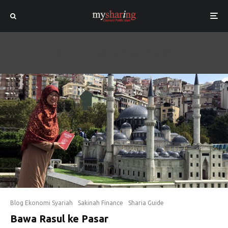
[sc name="adsenseleaderboard"]
Blog Ekonomi Syariah
Sakinah Finance
Sharia Guide
Bawa Rasul ke Pasar