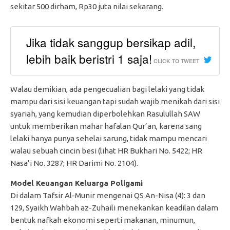
sekitar 500 dirham, Rp30 juta nilai sekarang.
Jika tidak sanggup bersikap adil,
lebih baik beristri 1 saja!
CLICK TO TWEET
Walau demikian, ada pengecualian bagi lelaki yang tidak
mampu dari sisi keuangan tapi sudah wajib menikah dari sisi
syariah, yang kemudian diperbolehkan Rasulullah SAW
untuk memberikan mahar hafalan Qur’an, karena sang
lelaki hanya punya sehelai sarung, tidak mampu mencari
walau sebuah cincin besi (lihat HR Bukhari No. 5422; HR
Nasa’i No. 3287; HR Darimi No. 2104).
Model Keuangan Keluarga Poligami
Di dalam Tafsir Al-Munir mengenai QS An-Nisa (4): 3 dan
129, Syaikh Wahbah az-Zuhaili menekankan keadilan dalam
bentuk nafkah ekonomi seperti makanan, minumun,