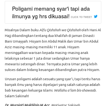
Poligami memang syar'i tapi ada
ilmunya yg hrs dikuasai!
CLICK TO TWEET
Misalnya Dalam buku
Alfu Qishshoh wa Qishshoh
oleh Hani Al
Hajj dibandingkan tentang dua khalifah di jaman Dinasti
Bani Umayyah: Hisyam bin Abdul Malik dan Umar bin Abdul
Aziz masing-masing memiliki 11 anak. Hisyam
meninggalkan warisan kepada masing-masing anak
lelakinya sebesar 1 juta dinar sedangkan Umar hanya
mewarisi setengah dinar. Ternyata putra Umar yang lebih
sukses dalam bidang keuangan dibandingkan putra Hisyam.
Urusan poligami adalah sesuatu yang syar’i, tapi tentu harus
banyak ilmu yang harus dipelajari yang salah satunya adalah
bab keuangan keluarga Islami.
Wallahu a’lam bis-shawaab.
Salam Sakinah!
Dr. Murniati Mukhlisin M.Acc,
Motivator Sakinah