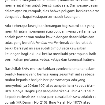
memerintahkan untuk beristri satu saja. Dari pesan-pesan
dalam ayat itu, tampak jelas bahwa poligami berkaitan erat
dengan berbagai kesiapan termasuk keuangan.
Ada beberapa kewajiban keuangan bagi suami baik yang
memilih jalan monogami atau poligami yang pertamanya
adalah pemberian mahar kawin dengan dasar ikhlas dan
tulus, yang bersifat
haniian mariian
(enak dan berakibat
baik). Dari ayat ini saja sudah timbul satu kewajiban
keuangan bagi laki-laki ketika menikahi perempuan, baik
pernikahan pertama, kedua, ketiga dan keempat kalinya.
Rasulullah SAW mencontohkan pemberian mahar dalam
bentuk barang yang bernilai uang (sejumlah unta sebagai
mahar kepada Khadijah istri pertamanya, ada yang
menyebutnya 20 dan 100) atau uang dirham kepada istri-
istri lainnya. Begitu juga yang diberikan Ali bin Abi Thalib
kepada Fatimah Az-Zahra putri Rasululllah SAW adalah 12
uqiyah (HR Darimi No. 2103; Ibnu Majah No. 1877), atau