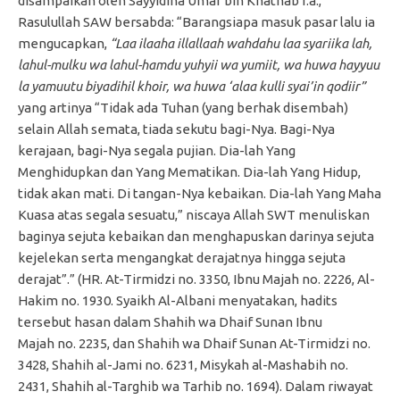
disampaikan oleh Sayyidina Umar bin Khathab r.a.,
Rasulullah SAW bersabda: “Barangsiapa masuk pasar lalu ia
mengucapkan,
“Laa ilaaha illallaah wahdahu laa syariika lah,
lahul-mulku wa lahul-hamdu yuhyii wa yumiit, wa huwa hayyuu
la yamuutu biyadihil khoir, wa huwa ‘alaa kulli syai’in qodiir”
yang artinya “Tidak ada Tuhan (yang berhak disembah)
selain Allah semata, tiada sekutu bagi-Nya. Bagi-Nya
kerajaan, bagi-Nya segala pujian. Dia-lah Yang
Menghidupkan dan Yang Mematikan. Dia-lah Yang Hidup,
tidak akan mati. Di tangan-Nya kebaikan. Dia-lah Yang Maha
Kuasa atas segala sesuatu,” niscaya Allah SWT menuliskan
baginya sejuta kebaikan dan menghapuskan darinya sejuta
kejelekan serta mengangkat derajatnya hingga sejuta
derajat”.” (HR. At-Tirmidzi no. 3350, Ibnu Majah no. 2226, Al-
Hakim no. 1930. Syaikh Al-Albani menyatakan, hadits
tersebut hasan dalam Shahih wa Dhaif Sunan Ibnu
Majah no. 2235, dan Shahih wa Dhaif Sunan At-Tirmidzi no.
3428, Shahih al-Jami no. 6231, Misykah al-Mashabih no.
2431, Shahih al-Targhib wa Tarhib no. 1694). Dalam riwayat