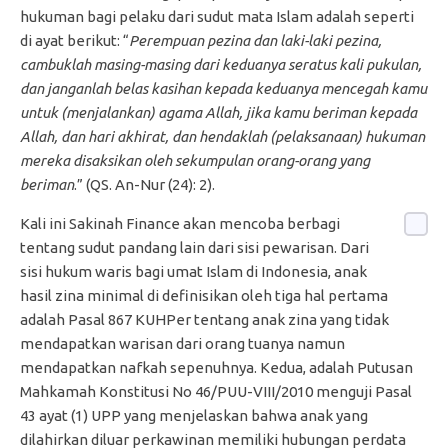
hukuman bagi pelaku dari sudut mata Islam adalah seperti
di ayat berikut: “
Perempuan pezina dan laki-laki pezina,
cambuklah masing-masing dari keduanya seratus kali pukulan,
dan janganlah belas kasihan kepada keduanya mencegah kamu
untuk (menjalankan) agama Allah, jika kamu beriman kepada
Allah, dan hari akhirat, dan hendaklah (pelaksanaan) hukuman
mereka disaksikan oleh sekumpulan orang-orang yang
beriman
.” (QS. An-Nur (24): 2).
Kali ini Sakinah Finance akan mencoba berbagi
tentang sudut pandang lain dari sisi pewarisan. Dari
sisi hukum waris bagi umat Islam di Indonesia, anak
hasil zina minimal di definisikan oleh tiga hal pertama
adalah Pasal 867 KUHPer tentang anak zina yang tidak
mendapatkan warisan dari orang tuanya namun
mendapatkan nafkah sepenuhnya. Kedua, adalah Putusan
Mahkamah Konstitusi No 46/PUU-VIII/2010 menguji Pasal
43 ayat (1) UPP yang menjelaskan bahwa anak yang
dilahirkan diluar perkawinan memiliki hubungan perdata