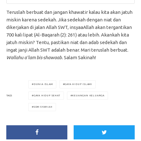
Teruslah berbuat dan jangan khawatir kalau kita akan jatuh
miskin karena sedekah. Jika sedekah dengan niat dan
dikerjakan di jalan Allah SWT, insyaaAllah akan tergantikan
700 kali lipat (Al-Baqarah (2): 261) atau lebih. Akankah kita
jatuh miskin? Tentu, pastikan niat dan adab sedekah dan
ingat janji Allah SWT adalah benar. Mari teruslah berbuat.
Wallahu a’lam bis-shawaab.
Salam Sakinah!
DUNIA ISLAM
GAYA HIDUP ISLAMI
GAYA HIDUP SEHAT
KEUANGAN KELUARGA
TAGS
SDM SYARIAH