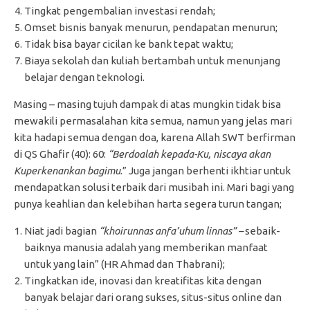
Tingkat pengembalian investasi rendah;
Omset bisnis banyak menurun, pendapatan menurun;
Tidak bisa bayar cicilan ke bank tepat waktu;
Biaya sekolah dan kuliah bertambah untuk menunjang
belajar dengan teknologi.
Masing – masing tujuh dampak di atas mungkin tidak bisa
mewakili permasalahan kita semua, namun yang jelas mari
kita hadapi semua dengan doa, karena Allah SWT berfirman
di QS Ghafir (40): 60:
“Berdoalah kepada-Ku, niscaya akan
Kuperkenankan bagimu
.” Juga jangan berhenti ikhtiar untuk
mendapatkan solusi terbaik dari musibah ini. Mari bagi yang
punya keahlian dan kelebihan harta segera turun tangan;
Niat jadi bagian
“khoirunnas anfa’uhum linnas” –
sebaik-
baiknya manusia adalah yang memberikan manfaat
untuk yang lain” (HR Ahmad dan Thabrani);
Tingkatkan ide, inovasi dan kreatifitas kita dengan
banyak belajar dari orang sukses, situs-situs online dan