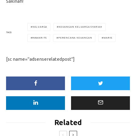
Sakinah!
KELUARGA
KEUANGAN KELUARGA SYARIAH
TAGS
MAWARITS
PERENCANA KEUANGAN
WARIS
[sc name="adsenserelatedpost"]
Related