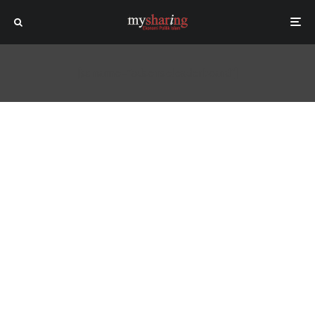
[sc name="adsenseleaderboard"]