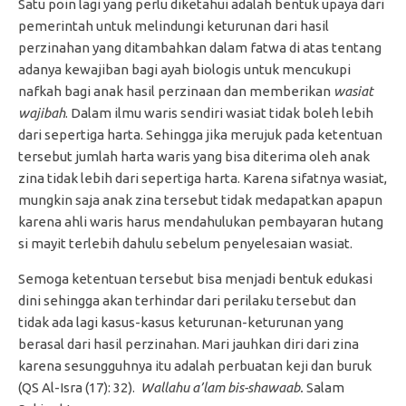
Satu poin lagi yang perlu diketahui adalah bentuk upaya dari
pemerintah untuk melindungi keturunan dari hasil
perzinahan yang ditambahkan dalam fatwa di atas tentang
adanya kewajiban bagi ayah biologis untuk mencukupi
nafkah bagi anak hasil perzinaan dan memberikan
wasiat
wajibah
. Dalam ilmu waris sendiri wasiat tidak boleh lebih
dari sepertiga harta. Sehingga jika merujuk pada ketentuan
tersebut jumlah harta waris yang bisa diterima oleh anak
zina tidak lebih dari sepertiga harta. Karena sifatnya wasiat,
mungkin saja anak zina tersebut tidak medapatkan apapun
karena ahli waris harus mendahulukan pembayaran hutang
si mayit terlebih dahulu sebelum penyelesaian wasiat.
Semoga ketentuan tersebut bisa menjadi bentuk edukasi
dini sehingga akan terhindar dari perilaku tersebut dan
tidak ada lagi kasus-kasus keturunan-keturunan yang
berasal dari hasil perzinahan. Mari jauhkan diri dari zina
karena sesungguhnya itu adalah perbuatan keji dan buruk
(QS Al-Isra (17): 32).
Wallahu a’lam bis-shawaab.
Salam