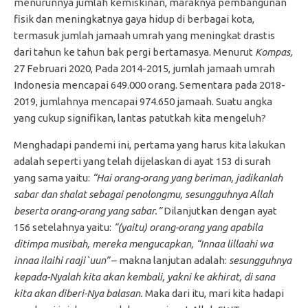
menurunnya jumlah kemiskinan, maraknya pembangunan
fisik dan meningkatnya gaya hidup di berbagai kota,
termasuk jumlah jamaah umrah yang meningkat drastis
dari tahun ke tahun bak pergi bertamasya. Menurut
Kompas,
27 Februari 2020, Pada 2014-2015, jumlah jamaah umrah
Indonesia mencapai 649.000 orang. Sementara pada 2018-
2019, jumlahnya mencapai 974.650 jamaah. Suatu angka
yang cukup signifikan, lantas patutkah kita mengeluh?
Menghadapi pandemi ini, pertama yang harus kita lakukan
adalah seperti yang telah dijelaskan di ayat 153 di surah
yang sama yaitu:
“Hai orang-orang yang beriman, jadikanlah
sabar dan shalat sebagai penolongmu, sesungguhnya Allah
beserta orang-orang yang sabar.”
Dilanjutkan dengan ayat
156 setelahnya yaitu:
“(yaitu) orang-orang yang apabila
ditimpa musibah, mereka mengucapkan, “Innaa lillaahi wa
innaa ilaihi raaji`uun”
– makna lanjutan adalah:
sesungguhnya
kepada-Nyalah kita akan kembali, yakni ke akhirat, di sana
kita akan diberi-Nya balasan.
Maka dari itu, mari kita hadapi