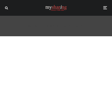
[sc name="adsenseleaderboard"]