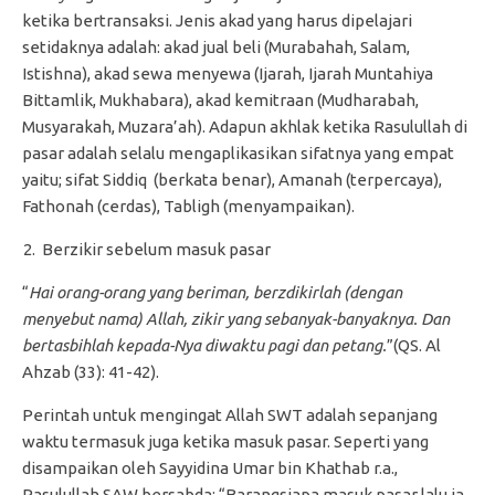
ketika bertransaksi. Jenis akad yang harus dipelajari
setidaknya adalah: akad jual beli (Murabahah, Salam,
Istishna), akad sewa menyewa (Ijarah, Ijarah Muntahiya
Bittamlik, Mukhabara), akad kemitraan (Mudharabah,
Musyarakah, Muzara’ah). Adapun akhlak ketika Rasulullah di
pasar adalah selalu mengaplikasikan sifatnya yang empat
yaitu; sifat Siddiq (berkata benar), Amanah (terpercaya),
Fathonah (cerdas), Tabligh (menyampaikan).
Berzikir sebelum masuk pasar
“
Hai orang-orang yang beriman, berzdikirlah (dengan
menyebut nama) Allah, zikir yang sebanyak-banyaknya. Dan
bertasbihlah kepada-Nya diwaktu pagi dan petang.
”(QS. Al
Ahzab (33): 41-42).
Perintah untuk mengingat Allah SWT adalah sepanjang
waktu termasuk juga ketika masuk pasar. Seperti yang
disampaikan oleh Sayyidina Umar bin Khathab r.a.,
Rasulullah SAW bersabda: “Barangsiapa masuk pasar lalu ia