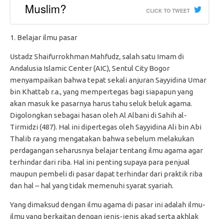
Muslim?
CLICK TO TWEET
Belajar ilmu pasar
Ustadz Shaifurrokhman Mahfudz, salah satu Imam di
Andalusia Islamic Center (AIC), Sentul City Bogor
menyampaikan bahwa tepat sekali anjuran Sayyidina Umar
bin Khattab r.a., yang mempertegas bagi siapapun yang
akan masuk ke pasarnya harus tahu seluk beluk agama.
Digolongkan sebagai hasan oleh Al Albani di Sahih al-
Tirmidzi (487). Hal ini dipertegas oleh Sayyidina Ali bin Abi
Thalib ra yang mengatakan bahwa sebelum melakukan
perdagangan seharusnya belajar tentang ilmu agama agar
terhindar dari riba. Hal ini penting supaya para penjual
maupun pembeli di pasar dapat terhindar dari praktik riba
dan hal – hal yang tidak memenuhi syarat syariah.
Yang dimaksud dengan ilmu agama di pasar ini adalah ilmu-
ilmu yang berkaitan dengan jenis-jenis akad serta akhlak