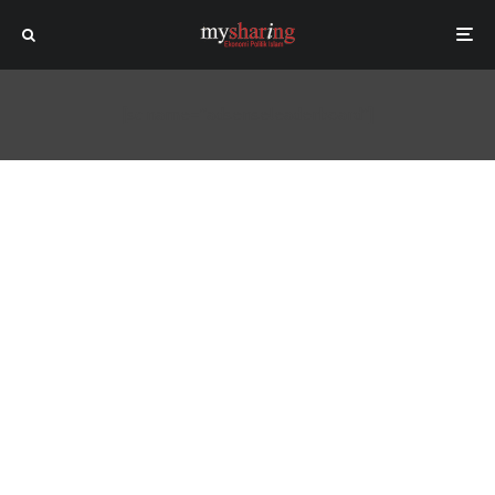
[sc name="adsenseleaderboard"]