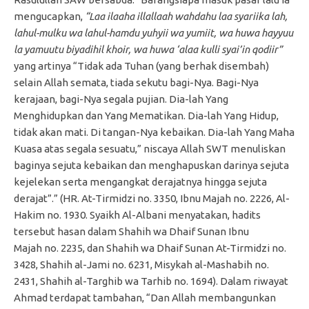
mengucapkan,
“Laa ilaaha illallaah wahdahu laa syariika lah,
lahul-mulku wa lahul-hamdu yuhyii wa yumiit, wa huwa hayyuu
la yamuutu biyadihil khoir, wa huwa ‘alaa kulli syai’in qodiir”
yang artinya “Tidak ada Tuhan (yang berhak disembah)
selain Allah semata, tiada sekutu bagi-Nya. Bagi-Nya
kerajaan, bagi-Nya segala pujian. Dia-lah Yang
Menghidupkan dan Yang Mematikan. Dia-lah Yang Hidup,
tidak akan mati. Di tangan-Nya kebaikan. Dia-lah Yang Maha
Kuasa atas segala sesuatu,” niscaya Allah SWT menuliskan
baginya sejuta kebaikan dan menghapuskan darinya sejuta
kejelekan serta mengangkat derajatnya hingga sejuta
derajat”.” (HR. At-Tirmidzi no. 3350, Ibnu Majah no. 2226, Al-
Hakim no. 1930. Syaikh Al-Albani menyatakan, hadits
tersebut hasan dalam Shahih wa Dhaif Sunan Ibnu
Majah no. 2235, dan Shahih wa Dhaif Sunan At-Tirmidzi no.
3428, Shahih al-Jami no. 6231, Misykah al-Mashabih no.
2431, Shahih al-Targhib wa Tarhib no. 1694). Dalam riwayat
Ahmad terdapat tambahan, “Dan Allah membangunkan