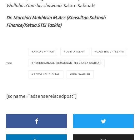
Wallahu a’lam bis-shawaab.
Salam Sakinah!
Dr. Murniati Mukhlisin M.Acc (Konsultan Sakinah
Finance/Ketua STEI Tazkia)
AKAD SYARIAH
DUNIA ISLAM
GAYA HIDUP ISLAMI
PERENCANAAN KEUANGAN KELUARGA SYARIAH
TAGS
REVOLUSI DIGITAL
SDM SYARIAH
[sc name="adsenserelatedpost"]