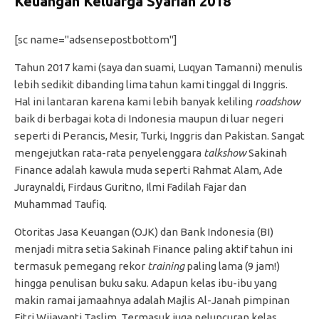
Keuangan Keluarga Syariah 2018
[sc name="adsensepostbottom"]
Tahun 2017 kami (saya dan suami, Luqyan Tamanni) menulis
lebih sedikit dibanding lima tahun kami tinggal di Inggris.
Hal ini lantaran karena kami lebih banyak keliling
roadshow
baik di berbagai kota di Indonesia maupun di luar negeri
seperti di Perancis, Mesir, Turki, Inggris dan Pakistan. Sangat
mengejutkan rata-rata penyelenggara
talkshow
Sakinah
Finance adalah kawula muda seperti Rahmat Alam, Ade
Juraynaldi, Firdaus Guritno, Ilmi Fadilah Fajar dan
Muhammad Taufiq.
Otoritas Jasa Keuangan (OJK) dan Bank Indonesia (BI)
menjadi mitra setia Sakinah Finance paling aktif tahun ini
termasuk pemegang rekor
training
paling lama (9 jam!)
hingga penulisan buku saku. Adapun kelas ibu-ibu yang
makin ramai jamaahnya adalah Majlis Al-Janah pimpinan
Fitri Wijayanti Taslim. Termasuk juga peluncuran kelas