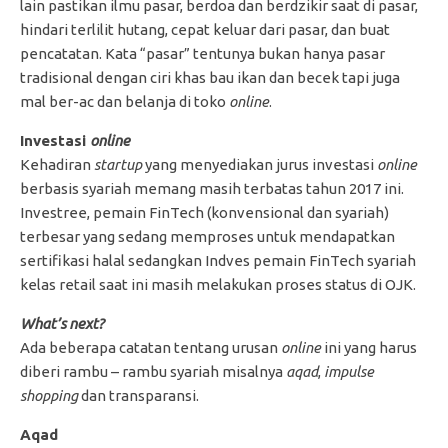
lain pastikan ilmu pasar, berdoa dan berdzikir saat di pasar,
hindari terlilit hutang, cepat keluar dari pasar, dan buat
pencatatan. Kata “pasar” tentunya bukan hanya pasar
tradisional dengan ciri khas bau ikan dan becek tapi juga
mal ber-ac dan belanja di toko
online
.
Investasi
online
Kehadiran
startup
yang menyediakan jurus investasi
online
berbasis syariah memang masih terbatas tahun 2017 ini.
Investree, pemain FinTech (konvensional dan syariah)
terbesar yang sedang memproses untuk mendapatkan
sertifikasi halal sedangkan Indves pemain FinTech syariah
kelas retail saat ini masih melakukan proses status di OJK.
What’s next?
Ada beberapa catatan tentang urusan
online
ini yang harus
diberi rambu – rambu syariah misalnya
aqad
,
impulse
shopping
dan transparansi.
Aqad