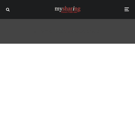
[sc name="adsenseleaderboard"]