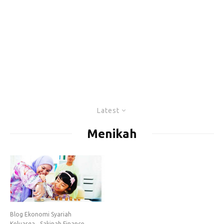
Latest
Menikah
Blog Ekonomi Syariah
Keluarga
Sakinah Finance