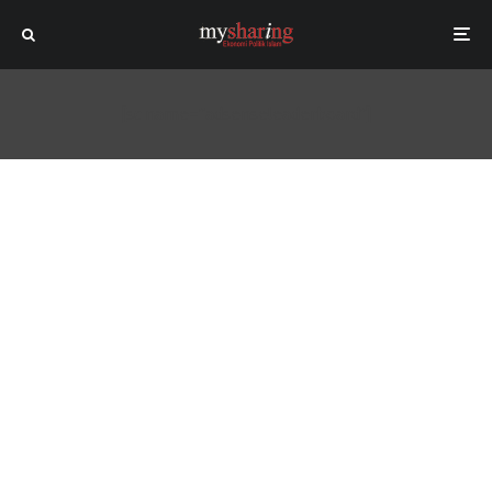
[sc name="adsenseleaderboard"]