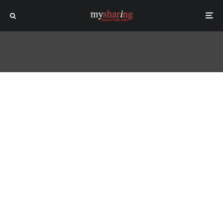
[sc name="adsenseleaderboard"]