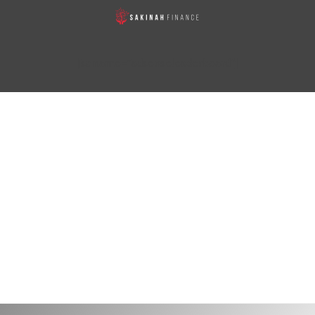
[sc name="adsenseleaderboard"]